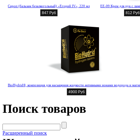
Сироп (бальзам безалкогольный) «Егорий IV», 220 мл
EE-09 Крем для рук с ла
847 Руб
812 Руб
BioHydrid®, композиция для насыщения жидкости активными ионами водорода и магн
4900 Руб
Поиск товаров
Расширенный поиск