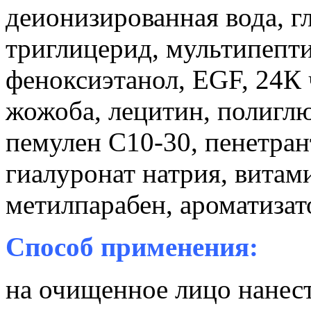
деионизированная вода, г
триглицерид, мультипепти
феноксиэтанол, EGF, 24К 
жожоба, лецитин, полиглю
пемулен С10-30, пенетран
гиалуронат натрия, вита
метилпарабен, ароматизат
Способ применения:
на очищенное лицо нанест