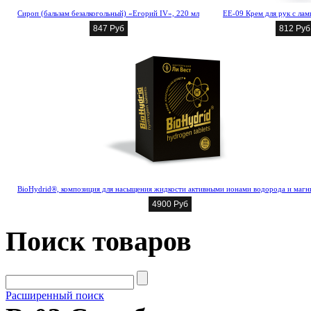
Сироп (бальзам безалкогольный) «Егорий IV», 220 мл
EE-09 Крем для рук с ла
847 Руб
812 Руб
BioHydrid®, композиция для насыщения жидкости активными ионами водорода и магн
4900 Руб
Поиск товаров
Расширенный поиск