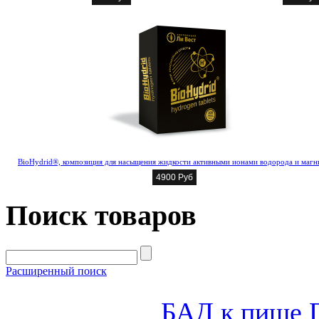
BioHydrid®, композиция для насыщения жидкости активными ионами водорода и магн
4900 Руб
Поиск товаров
Расширенный поиск
БАД к пище 