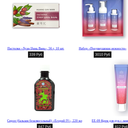
Пастилки «Хуан Цинь Вань», 56 г, 10 шт.
Набор «Предвкушение нежности»
339 Руб
3010 Руб
Сироп (бальзам безалкогольный) «Егорий IV», 220 мл
EE-09 Крем для рук с ла
847 Руб
812 Руб