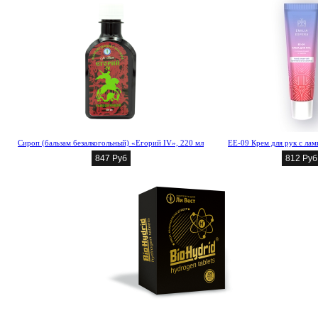
Сироп (бальзам безалкогольный) «Егорий IV», 220 мл
EE-09 Крем для рук с ла
847 Руб
812 Руб