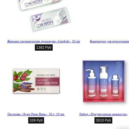
Женские гигиенические прокладки «Сяофэй», 10 шт
Концентрат для приготовлен
1382 Руб
Пастилки «Хуан Цинь Вань», 56 г, 10 шт.
Набор «Предвкушение нежности»
339 Руб
3010 Руб