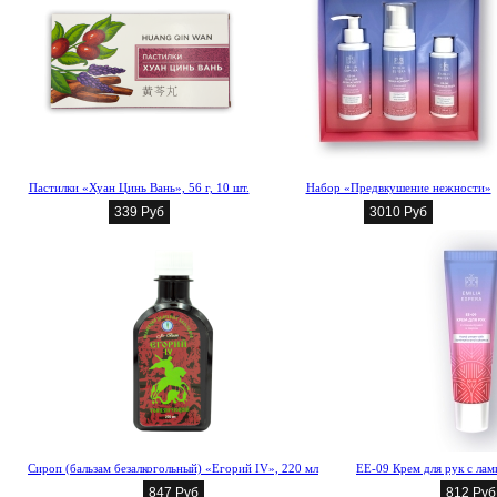
Пастилки «Хуан Цинь Вань», 56 г, 10 шт.
Набор «Предвкушение нежности»
339 Руб
3010 Руб
Сироп (бальзам безалкогольный) «Егорий IV», 220 мл
EE-09 Крем для рук с ла
847 Руб
812 Руб